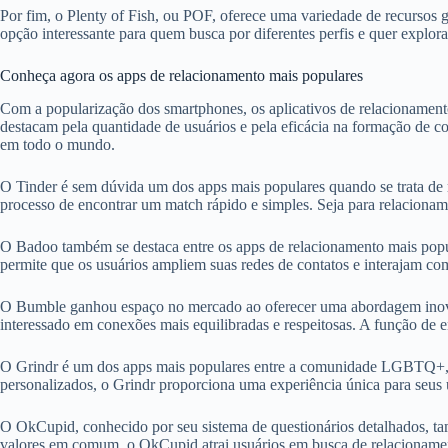
Por fim, o Plenty of Fish, ou POF, oferece uma variedade de recursos 
opção interessante para quem busca por diferentes perfis e quer explora
Conheça agora os apps de relacionamento mais populares
Com a popularização dos smartphones, os aplicativos de relacionament
destacam pela quantidade de usuários e pela eficácia na formação de c
em todo o mundo.
O Tinder é sem dúvida um dos apps mais populares quando se trata de re
processo de encontrar um match rápido e simples. Seja para relacioname
O Badoo também se destaca entre os apps de relacionamento mais popu
permite que os usuários ampliem suas redes de contatos e interajam co
O Bumble ganhou espaço no mercado ao oferecer uma abordagem inovado
interessado em conexões mais equilibradas e respeitosas. A função de
O Grindr é um dos apps mais populares entre a comunidade LGBTQ+, of
personalizados, o Grindr proporciona uma experiência única para seus
O OkCupid, conhecido por seu sistema de questionários detalhados, ta
valores em comum, o OkCupid atrai usuários em busca de relacionament