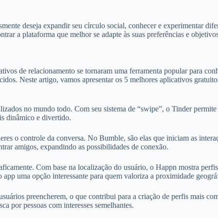
nte deseja expandir seu círculo social, conhecer e experimentar difer
trar a plataforma que melhor se adapte às suas preferências e objetivos
tivos de relacionamento se tornaram uma ferramenta popular para conhe
cidos. Neste artigo, vamos apresentar os 5 melhores aplicativos gratui
tilizados no mundo todo. Com seu sistema de “swipe”, o Tinder permite 
s dinâmico e divertido.
eres o controle da conversa. No Bumble, são elas que iniciam as inter
rar amigos, expandindo as possibilidades de conexão.
icamente. Com base na localização do usuário, o Happn mostra perfis 
a o app uma opção interessante para quem valoriza a proximidade geográf
suários preencherem, o que contribui para a criação de perfis mais co
usca por pessoas com interesses semelhantes.