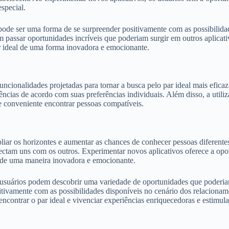
special.
 pode ser uma forma de se surpreender positivamente com as possibilid
m passar oportunidades incríveis que poderiam surgir em outros aplicat
r ideal de uma forma inovadora e emocionante.
ncionalidades projetadas para tornar a busca pelo par ideal mais efic
ências de acordo com suas preferências individuais. Além disso, a utili
e conveniente encontrar pessoas compatíveis.
liar os horizontes e aumentar as chances de conhecer pessoas diferente
nectam uns com os outros. Experimentar novos aplicativos oferece a op
l de uma maneira inovadora e emocionante.
s usuários podem descobrir uma variedade de oportunidades que poder
itivamente com as possibilidades disponíveis no cenário dos relacioname
ncontrar o par ideal e vivenciar experiências enriquecedoras e estimula