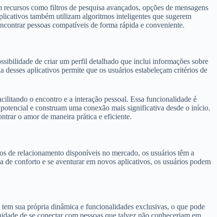
om recursos como filtros de pesquisa avançados, opções de mensagens
aplicativos também utilizam algoritmos inteligentes que sugerem
ncontrar pessoas compatíveis de forma rápida e conveniente.
sibilidade de criar um perfil detalhado que inclui informações sobre
a desses aplicativos permite que os usuários estabeleçam critérios de
acilitando o encontro e a interação pessoal. Essa funcionalidade é
otencial e construam uma conexão mais significativa desde o início.
trar o amor de maneira prática e eficiente.
vos de relacionamento disponíveis no mercado, os usuários têm a
na de conforto e se aventurar em novos aplicativos, os usuários podem
o tem sua própria dinâmica e funcionalidades exclusivas, o que pode
tunidade de se conectar com pessoas que talvez não conheceriam em