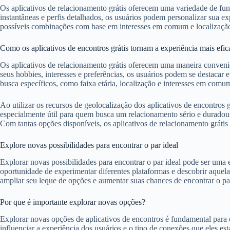
Os aplicativos de relacionamento grátis oferecem uma variedade de fu
instantâneas e perfis detalhados, os usuários podem personalizar sua e
possíveis combinações com base em interesses em comum e localização g
Como os aplicativos de encontros grátis tornam a experiência mais efic
Os aplicativos de relacionamento grátis oferecem uma maneira convenie
seus hobbies, interesses e preferências, os usuários podem se destacar 
busca específicos, como faixa etária, localização e interesses em comu
Ao utilizar os recursos de geolocalização dos aplicativos de encontros 
especialmente útil para quem busca um relacionamento sério e duradour
Com tantas opções disponíveis, os aplicativos de relacionamento grátis
Explore novas possibilidades para encontrar o par ideal
Explorar novas possibilidades para encontrar o par ideal pode ser uma
oportunidade de experimentar diferentes plataformas e descobrir aquela
ampliar seu leque de opções e aumentar suas chances de encontrar o par
Por que é importante explorar novas opções?
Explorar novas opções de aplicativos de encontros é fundamental para 
influenciar a experiência dos usuários e o tipo de conexões que eles 