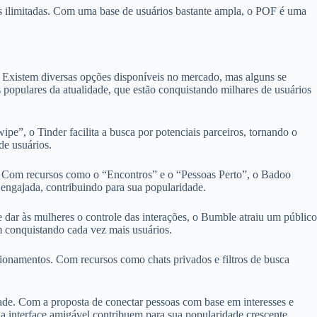
ens ilimitadas. Com uma base de usuários bastante ampla, o POF é uma
. Existem diversas opções disponíveis no mercado, mas alguns se
 populares da atualidade, que estão conquistando milhares de usuários
pe”, o Tinder facilita a busca por potenciais parceiros, tornando o
de usuários.
. Com recursos como o “Encontros” e o “Pessoas Perto”, o Badoo
 engajada, contribuindo para sua popularidade.
r às mulheres o controle das interações, o Bumble atraiu um público
m conquistando cada vez mais usuários.
onamentos. Com recursos como chats privados e filtros de busca
ade. Com a proposta de conectar pessoas com base em interesses e
 interface amigável contribuem para sua popularidade crescente.