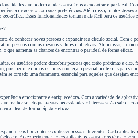
ncionalidades que podem ajudar os usuários a encontrar o par ideal. C
xperiência de acordo com suas preferências. Além disso, muitos desses 
eográfica. Essas funcionalidades tornam mais fácil para os usuários e
az?
nte de conhecer novas pessoas e expandir seu círculo social. Com a pos
e atrair pessoas com os mesmos valores e objetivos. Além disso, a maiori
m, o que aumenta as chances de encontrar o par ideal de forma eficaz.
grátis, os usuários podem descobrir pessoas que estão próximas a eles, f
o, pois permite que os usuários conheçam pessoalmente seus pares em p
 têm se tornado uma ferramenta essencial para aqueles que desejam encon
 experiência emocionante e enriquecedora. Com a variedade de aplicati
 que melhor se adequa às suas necessidades e interesses. Ao sair da zo
ceiro ideal de forma rápida e eficaz.
expandir seus horizontes e conhecer pessoas diferentes. Cada aplicativ
estabelecem. Ao experimentar novos aplicativos, os usuários têm a opor