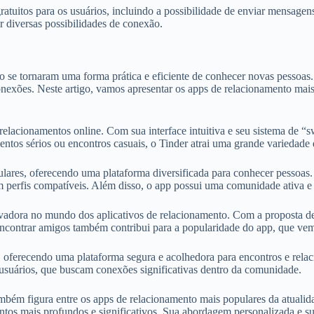
gratuitos para os usuários, incluindo a possibilidade de enviar mensag
r diversas possibilidades de conexão.
o se tornaram uma forma prática e eficiente de conhecer novas pessoas
onexões. Neste artigo, vamos apresentar os apps de relacionamento mais
lacionamentos online. Com sua interface intuitiva e seu sistema de “swi
ntos sérios ou encontros casuais, o Tinder atrai uma grande variedade 
lares, oferecendo uma plataforma diversificada para conhecer pessoas
m perfis compatíveis. Além disso, o app possui uma comunidade ativa e
ra no mundo dos aplicativos de relacionamento. Com a proposta de da
 encontrar amigos também contribui para a popularidade do app, que ve
erecendo uma plataforma segura e acolhedora para encontros e relaci
 usuários, que buscam conexões significativas dentro da comunidade.
mbém figura entre os apps de relacionamento mais populares da atualid
os mais profundos e significativos. Sua abordagem personalizada e sua