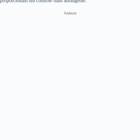
proporcionam um controle mais abrangente.
Anúncio