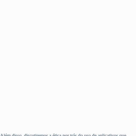
Além disso, discutiremos a ética por trás do uso de aplicativos que