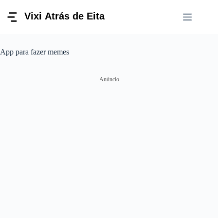
Pular
para
o
conteúdo
App para fazer memes
Anúncio