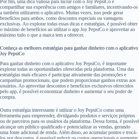
Por fim, uma dica valiosa para lucrar com o Joy PepsiCo é
compartilhar sua experiência com amigos e familiares, incentivando-os
a também utilizarem o aplicativo. Muitas vezes, isso pode gerar
benefícios para ambos, como descontos especiais ou vantagens
exclusivas. Ao explorar todas essas dicas e estratégias, é possível obter
o máximo de benefícios ao utilizar o app Joy PepsiCo e aproveitar ao
máximo tudo o que a marca tem a oferecer.
Conheça as melhores estratégias para ganhar dinheiro com o aplicativo
Joy PepsiCo
Para ganhar dinheiro com o aplicativo Joy PepsiCo, é importante
explorar todas as oportunidades oferecidas pela plataforma. Uma das
estratégias mais eficazes é participar ativamente das promoções e
campanhas promocionais, que podem proporcionar ganhos extras aos
usuários. Ao aproveitar descontos e benefícios exclusivos oferecidos
pelo app, é possível economizar dinheiro e aumentar o seu poder de
compra.
Outra estratégia interessante é utilizar o Joy PepsiCo como uma
ferramenta para empreender, divulgando produtos e serviços próprios
ou de parceiros para os usuários da plataforma. Dessa forma, é possível
alcançar um público qualificado e potencializar as vendas, gerando
uma fonte adicional de renda. Além disso, ao acumular pontos e trocá-
los por descontos, é possível reduzir os custos operacionais e aumentar