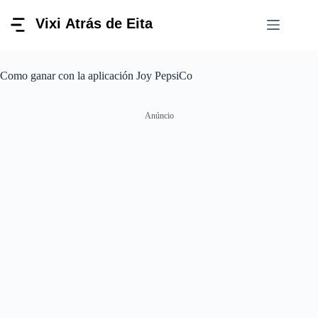
Pular
para
o
conteúdo
Como ganar con la aplicación Joy PepsiCo
Anúncio