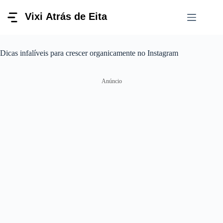
Pular
para
o
conteúdo
Dicas infalíveis para crescer organicamente no Instagram
Anúncio