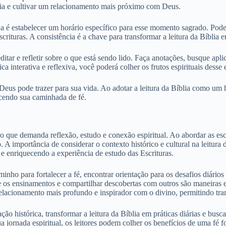
a dia e cultivar um relacionamento mais próximo com Deus.
tina é estabelecer um horário específico para esse momento sagrado. Po
ituras. A consistência é a chave para transformar a leitura da Bíblia e
ar e refletir sobre o que está sendo lido. Faça anotações, busque apli
 interativa e reflexiva, você poderá colher os frutos espirituais desse e
 Deus pode trazer para sua vida. Ao adotar a leitura da Bíblia como um 
ecendo sua caminhada de fé.
o que demanda reflexão, estudo e conexão espiritual. Ao abordar as escr
o. A importância de considerar o contexto histórico e cultural na leitur
e enriquecendo a experiência de estudo das Escrituras.
aminho para fortalecer a fé, encontrar orientação para os desafios diár
bre os ensinamentos e compartilhar descobertas com outros são maneiras ef
lacionamento mais profundo e inspirador com o divino, permitindo tran
ção histórica, transformar a leitura da Bíblia em práticas diárias e bu
sua jornada espiritual, os leitores podem colher os benefícios de uma f