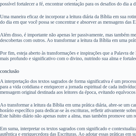
possível fortalecer a fé, encontrar orientação para os desafios do dia 
Uma maneira eficaz de incorporar a leitura diária da Bíblia em sua ro
do dia em que você possa se concentrar e absorver as mensagens das Escr
Além disso, é importante não apenas ler passivamente, mas também medit
descobertas com outros. Ao transformar a leitura da Bíblia em uma prática
Por fim, esteja aberto às transformações e inspirações que a Palavra de
mais profundo e significativo com o divino, nutrindo sua alma e fortal
conclusão
A interpretação dos textos sagrados de forma significativa é um process
para a vida cotidiana e enriquecer a jornada espiritual de cada indivídu
mensagem original destinada aos leitores da época, evitando equívocos 
Ao transformar a leitura da Bíblia em uma prática diária, abre-se um c
horário específico para dedicar-se às escrituras, refletir ativamente so
Este hábito diário não apenas nutre a alma, mas também promove um re
Em suma, interpretar os textos sagrados com significado e contextualiza
autêntica e enriquecedora das Escrituras. Ao adotar essas práticas em 