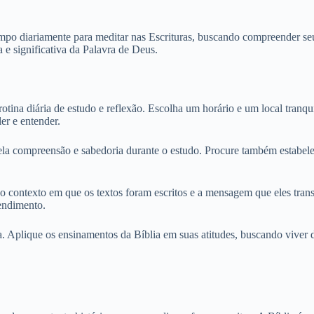
empo diariamente para meditar nas Escrituras, buscando compreender seu
 e significativa da Palavra de Deus.
a rotina diária de estudo e reflexão. Escolha um horário e um local tra
er e entender.
ela compreensão e sabedoria durante o estudo. Procure também estabelece
 contexto em que os textos foram escritos e a mensagem que eles tran
endimento.
a. Aplique os ensinamentos da Bíblia em suas atitudes, buscando viver d