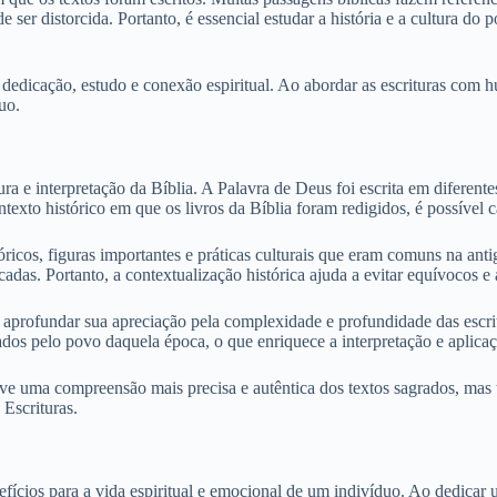
 ser distorcida. Portanto, é essencial estudar a história e a cultura do
dedicação, estudo e conexão espiritual. Ao abordar as escrituras com hum
uo.
 e interpretação da Bíblia. A Palavra de Deus foi escrita em diferentes
exto histórico em que os livros da Bíblia foram redigidos, é possível c
óricos, figuras importantes e práticas culturais que eram comuns na an
cadas. Portanto, a contextualização histórica ajuda a evitar equívocos e a
es aprofundar sua apreciação pela complexidade e profundidade das escri
ntados pelo povo daquela época, o que enriquece a interpretação e aplica
ove uma compreensão mais precisa e autêntica dos textos sagrados, mas t
 Escrituras.
efícios para a vida espiritual e emocional de um indivíduo. Ao dedicar 