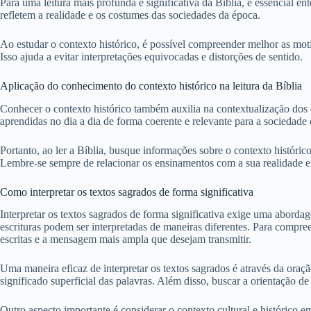
Para uma leitura mais profunda e significativa da Bíblia, é essencial en
refletem a realidade e os costumes das sociedades da época.
Ao estudar o contexto histórico, é possível compreender melhor as mot
Isso ajuda a evitar interpretações equivocadas e distorções de sentido.
Aplicação do conhecimento do contexto histórico na leitura da Bíblia
Conhecer o contexto histórico também auxilia na contextualização dos en
aprendidas no dia a dia de forma coerente e relevante para a sociedad
Portanto, ao ler a Bíblia, busque informações sobre o contexto histórico
Lembre-se sempre de relacionar os ensinamentos com a sua realidade e v
Como interpretar os textos sagrados de forma significativa
Interpretar os textos sagrados de forma significativa exige uma aborda
escrituras podem ser interpretadas de maneiras diferentes. Para compr
escritas e a mensagem mais ampla que desejam transmitir.
Uma maneira eficaz de interpretar os textos sagrados é através da oraç
significado superficial das palavras. Além disso, buscar a orientação de
Outro aspecto importante é considerar o contexto cultural e histórico 