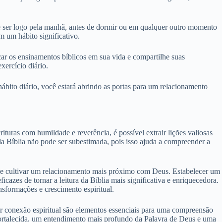
de ser logo pela manhã, antes de dormir ou em qualquer outro momento
m um hábito significativo.
car os ensinamentos bíblicos em sua vida e compartilhe suas
xercício diário.
hábito diário, você estará abrindo as portas para um relacionamento
ituras com humildade e reverência, é possível extrair lições valiosas
a da Bíblia não pode ser subestimada, pois isso ajuda a compreender a
ios e cultivar um relacionamento mais próximo com Deus. Estabelecer um
icazes de tornar a leitura da Bíblia mais significativa e enriquecedora.
sformações e crescimento espiritual.
scar conexão espiritual são elementos essenciais para uma compreensão
é fortalecida, um entendimento mais profundo da Palavra de Deus e uma