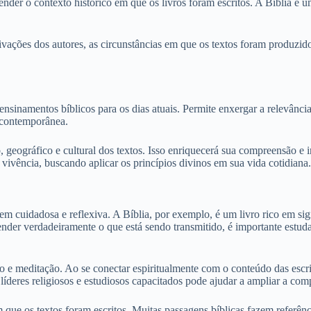
tender o contexto histórico em que os livros foram escritos. A Bíblia é u
ivações dos autores, as circunstâncias em que os textos foram produzid
sinamentos bíblicos para os dias atuais. Permite enxergar a relevância 
e contemporânea.
, geográfico e cultural dos textos. Isso enriquecerá sua compreensão e i
ivência, buscando aplicar os princípios divinos em sua vida cotidiana.
gem cuidadosa e reflexiva. A Bíblia, por exemplo, é um livro rico em si
eender verdadeiramente o que está sendo transmitido, é importante est
ão e meditação. Ao se conectar espiritualmente com o conteúdo das escri
 líderes religiosos e estudiosos capacitados pode ajudar a ampliar a com
em que os textos foram escritos. Muitas passagens bíblicas fazem referê