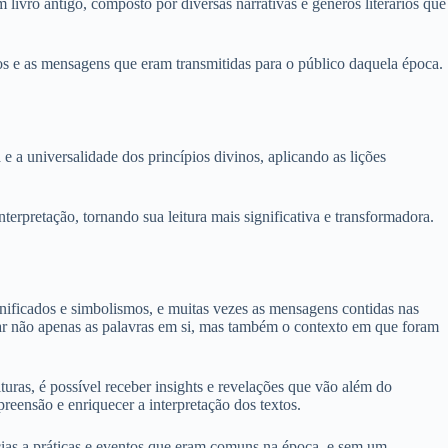
m livro antigo, composto por diversas narrativas e gêneros literários que
os e as mensagens que eram transmitidas para o público daquela época.
e a universalidade dos princípios divinos, aplicando as lições
nterpretação, tornando sua leitura mais significativa e transformadora.
gnificados e simbolismos, e muitas vezes as mensagens contidas nas
udar não apenas as palavras em si, mas também o contexto em que foram
turas, é possível receber insights e revelações que vão além do
preensão e enriquecer a interpretação dos textos.
ncias a práticas e eventos que eram comuns na época, e sem um