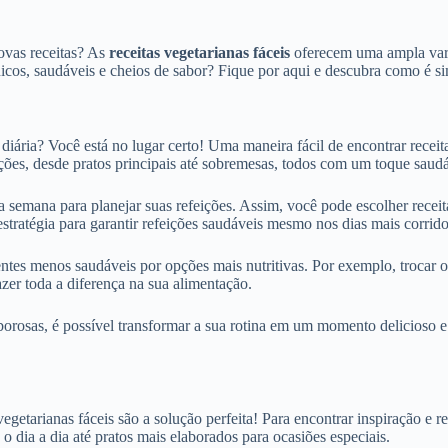
novas receitas? As
receitas vegetarianas fáceis
oferecem uma ampla vari
icos, saudáveis e cheios de sabor? Fique por aqui e descubra como é sim
 diária? Você está no lugar certo! Uma maneira fácil de encontrar recei
ões, desde pratos principais até sobremesas, todos com um toque saudá
a semana para planejar suas refeições. Assim, você pode escolher recei
stratégia para garantir refeições saudáveis mesmo nos dias mais corrido
dientes menos saudáveis por opções mais nutritivas. Por exemplo, trocar
er toda a diferença na sua alimentação.
orosas, é possível transformar a sua rotina em um momento delicioso 
getarianas fáceis são a solução perfeita! Para encontrar inspiração e r
o dia a dia até pratos mais elaborados para ocasiões especiais.