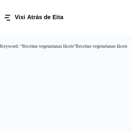
Pular
para
o
conteúdo
Keyword: “Receitas vegetarianas fáceis”Receitas vegetarianas fáceis