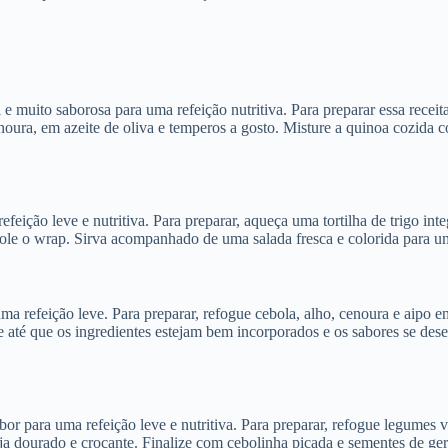
e muito saborosa para uma refeição nutritiva. Para preparar essa rece
ura, em azeite de oliva e temperos a gosto. Misture a quinoa cozida c
ição leve e nutritiva. Para preparar, aqueça uma tortilha de trigo inte
ole o wrap. Sirva acompanhado de uma salada fresca e colorida para um
 uma refeição leve. Para preparar, refogue cebola, alho, cenoura e aipo e
 até que os ingredientes estejam bem incorporados e os sabores se des
abor para uma refeição leve e nutritiva. Para preparar, refogue legume
eja dourado e crocante. Finalize com cebolinha picada e sementes de ge