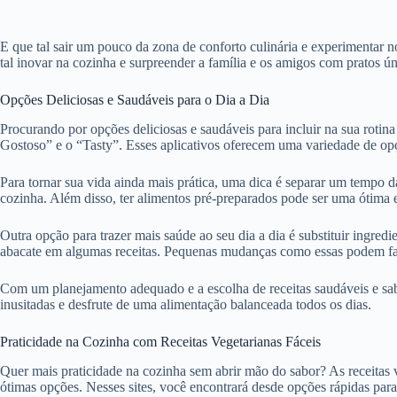
E que tal sair um pouco da zona de conforto culinária e experimentar 
tal inovar na cozinha e surpreender a família e os amigos com pratos ún
Opções Deliciosas e Saudáveis para o Dia a Dia
Procurando por opções deliciosas e saudáveis para incluir na sua rotina
Gostoso” e o “Tasty”. Esses aplicativos oferecem uma variedade de opç
Para tornar sua vida ainda mais prática, uma dica é separar um tempo d
cozinha. Além disso, ter alimentos pré-preparados pode ser uma ótima e
Outra opção para trazer mais saúde ao seu dia a dia é substituir ingre
abacate em algumas receitas. Pequenas mudanças como essas podem faz
Com um planejamento adequado e a escolha de receitas saudáveis e sab
inusitadas e desfrute de uma alimentação balanceada todos os dias.
Praticidade na Cozinha com Receitas Vegetarianas Fáceis
Quer mais praticidade na cozinha sem abrir mão do sabor? As receitas ve
ótimas opções. Nesses sites, você encontrará desde opções rápidas para 