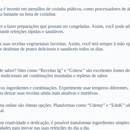
ia é investir em utensílios de cozinha práticos, como processadores de 
ta bastante na hora de cozinhar.
 a fazer preparações que possam ser congeladas. Assim, você pode adian
antir refeições rápidas e saudáveis.
suas receitas vegetarianas favoritas. Assim, você terá sempre à mão o
 e desfrutar de pratos deliciosos e saudáveis todos os dias.
 de sabor? Sites como “Receitas Ig” e “Gshow” são excelentes fontes de i
radicionais até combinações inusitadas e repletas de sabor.
os ingredientes e combinações. Experimente usar temperos diferentes, c
 deixar suas receitas ainda mais atrativas e nutritivas.
ária online são ótimas opções. Plataformas como “Udemy” e “EduK” ofe
al.
criatividade e dedicação, é possível transformar ingredientes simples 
dades para inovar nas suas refeições do dia a dia.