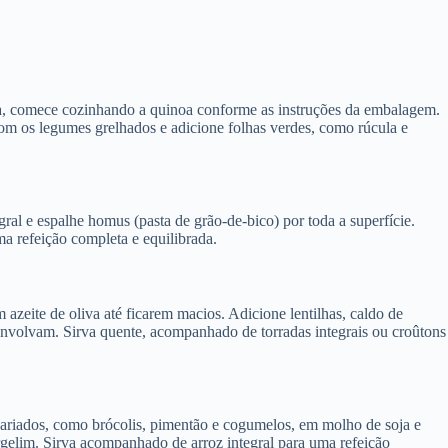
ita, comece cozinhando a quinoa conforme as instruções da embalagem.
om os legumes grelhados e adicione folhas verdes, como rúcula e
gral e espalhe homus (pasta de grão-de-bico) por toda a superfície.
a refeição completa e equilibrada.
m azeite de oliva até ficarem macios. Adicione lentilhas, caldo de
envolvam. Sirva quente, acompanhado de torradas integrais ou croûtons
s variados, como brócolis, pimentão e cogumelos, em molho de soja e
rgelim. Sirva acompanhado de arroz integral para uma refeição