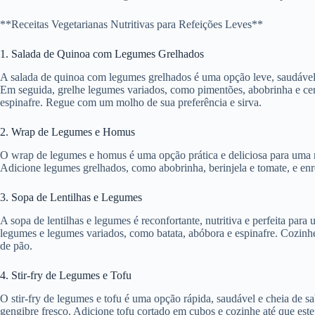
**Receitas Vegetarianas Nutritivas para Refeições Leves**
1. Salada de Quinoa com Legumes Grelhados
A salada de quinoa com legumes grelhados é uma opção leve, saudável 
Em seguida, grelhe legumes variados, como pimentões, abobrinha e ceno
espinafre. Regue com um molho de sua preferência e sirva.
2. Wrap de Legumes e Homus
O wrap de legumes e homus é uma opção prática e deliciosa para uma refe
Adicione legumes grelhados, como abobrinha, berinjela e tomate, e enr
3. Sopa de Lentilhas e Legumes
A sopa de lentilhas e legumes é reconfortante, nutritiva e perfeita para
legumes e legumes variados, como batata, abóbora e espinafre. Cozinhe
de pão.
4. Stir-fry de Legumes e Tofu
O stir-fry de legumes e tofu é uma opção rápida, saudável e cheia de s
gengibre fresco. Adicione tofu cortado em cubos e cozinhe até que est