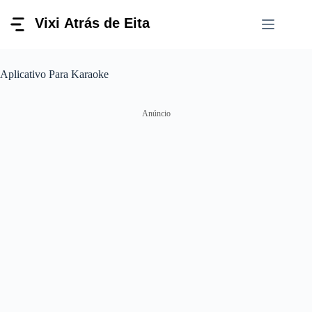
Pular
para
o
conteúdo
Aplicativo Para Karaoke
Anúncio