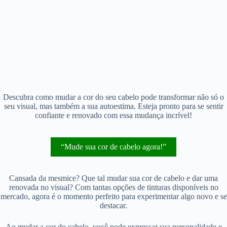
Descubra como mudar a cor do seu cabelo pode transformar não só o
seu visual, mas também a sua autoestima. Esteja pronto para se sentir
confiante e renovado com essa mudança incrível!
“Mude sua cor de cabelo agora!”
Cansada da mesmice? Que tal mudar sua cor de cabelo e dar uma
renovada no visual? Com tantas opções de tinturas disponíveis no
mercado, agora é o momento perfeito para experimentar algo novo e se
destacar.
Ao mudar a cor do cabelo, você pode expressar sua personalidade e