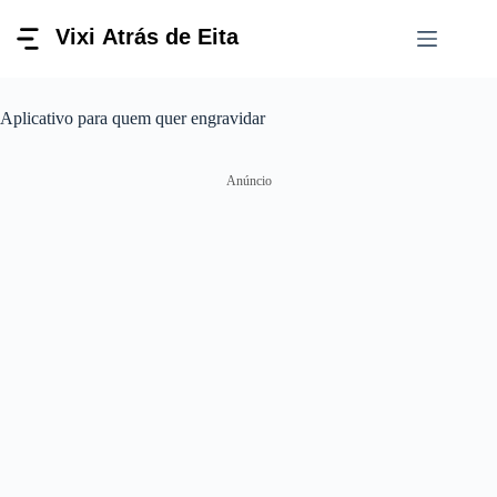
Pular
para
o
conteúdo
Aplicativo para quem quer engravidar
Anúncio