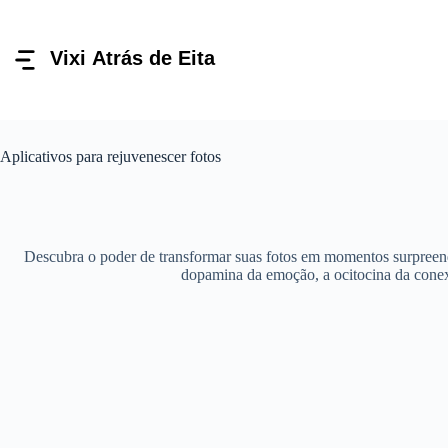
Pular
para
o
conteúdo
Aplicativos para rejuvenescer fotos
Descubra o poder de transformar suas fotos em momentos surpreenden
dopamina da emoção, a ocitocina da conexã