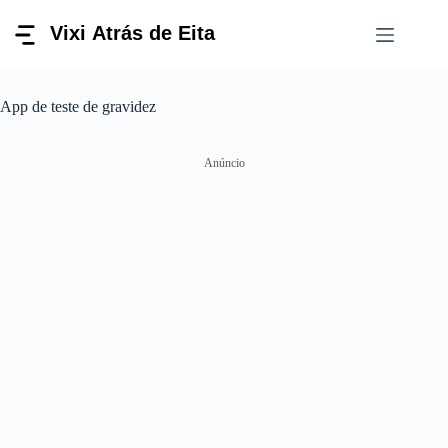
Pular
para
o
conteúdo
App de teste de gravidez
Anúncio