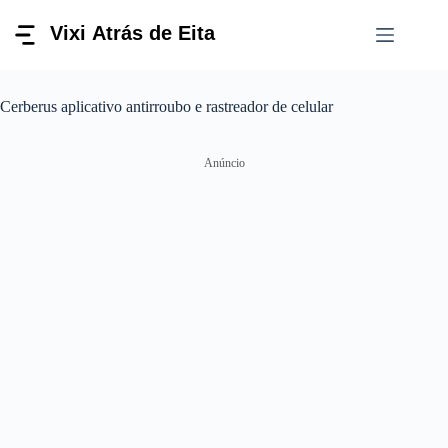
Pular
para
o
conteúdo
Cerberus aplicativo antirroubo e rastreador de celular
Anúncio