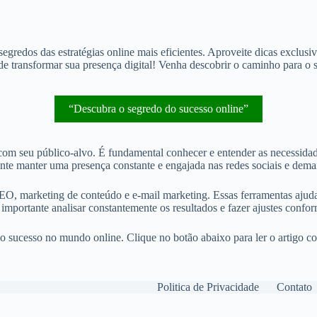
edos das estratégias online mais eficientes. Aproveite dicas exclusivas
e transformar sua presença digital! Venha descobrir o caminho para o 
“Descubra o segredo do sucesso online”
om seu público-alvo. É fundamental conhecer e entender as necessidade
ante manter uma presença constante e engajada nas redes sociais e demai
EO, marketing de conteúdo e e-mail marketing. Essas ferramentas ajudam a
 importante analisar constantemente os resultados e fazer ajustes confor
o sucesso no mundo online. Clique no botão abaixo para ler o artigo com
Politica de Privacidade
Contato