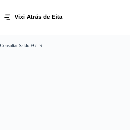
Pular
para
o
conteúdo
Consultar Saldo FGTS