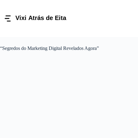
Pular
para
o
conteúdo
“Segredos do Marketing Digital Revelados Agora”