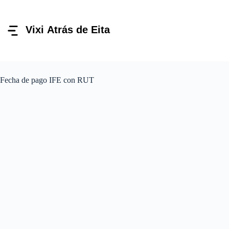
Pular
para
o
conteúdo
Fecha de pago IFE con RUT