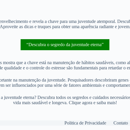
nvelhecimento e revela a chave para uma juventude atemporal. Descubra
Aproveite as dicas e truques para obter uma aparência radiante e jovem
“Descubra o segredo da juventude eterna”
as mostra que a chave está na manutenção de hábitos saudáveis, como al
de qualidade e o controle do estresse são fundamentais para retardar o 
tante na manutenção da juventude. Pesquisadores descobriram genes qu
m ser influenciados por uma série de fatores ambientais e comportamen
a juventude eterna? Descubra todos os segredos e cuidados necessário
vida mais saudável e longeva. Clique agora e saiba mais!
Politica de Privacidade
Contato