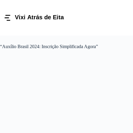
Pular
para
o
conteúdo
“Auxílio Brasil 2024: Inscrição Simplificada Agora”