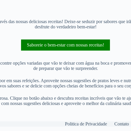
és das nossas deliciosas receitas! Deixe-se seduzir por sabores que i
desfrute do verdadeiro bem-estar!
Saboreie o bem-estar com nossas receitas!
Encontre opções variadas que vão te deixar com água na boca e promover
de preparar que vão te surpreender.
bor em suas refeições. Aproveite nossas sugestões de pratos leves e nut
vos sabores e se delicie com opções cheias de benefícios para o seu cor
osa. Clique no botão abaixo e descubra receitas incríveis que vão te a
r com nossas sugestões deliciosas e aproveite o melhor da culinária saud
Politica de Privacidade
Contato