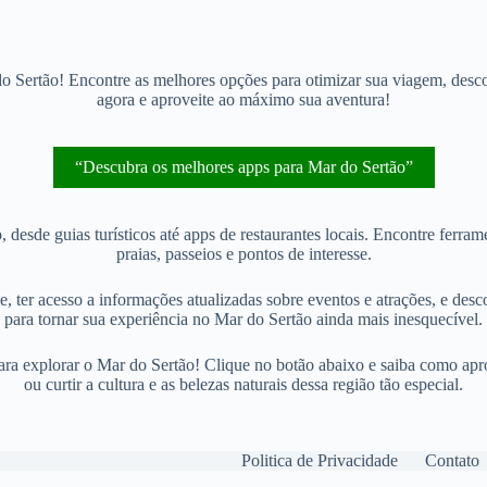
o Sertão! Encontre as melhores opções para otimizar sua viagem, descob
agora e aproveite ao máximo sua aventura!
“Descubra os melhores apps para Mar do Sertão”
, desde guias turísticos até apps de restaurantes locais. Encontre fer
praias, passeios e pontos de interesse.
 ter acesso a informações atualizadas sobre eventos e atrações, e descob
para tornar sua experiência no Mar do Sertão ainda mais inesquecível.
ara explorar o Mar do Sertão! Clique no botão abaixo e saiba como apro
ou curtir a cultura e as belezas naturais dessa região tão especial.
Politica de Privacidade
Contato