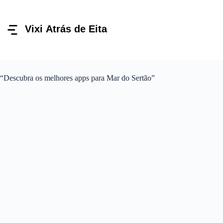
Pular
para
o
conteúdo
“Descubra os melhores apps para Mar do Sertão”