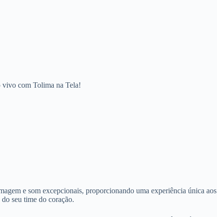
ao vivo com Tolima na Tela!
e imagem e som excepcionais, proporcionando uma experiência única aos
 do seu time do coração.