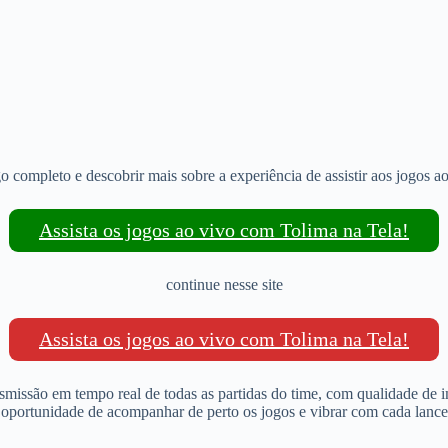
igo completo e descobrir mais sobre a experiência de assistir aos jogos 
Assista os jogos ao vivo com Tolima na Tela!
continue nesse site
Assista os jogos ao vivo com Tolima na Tela!
ansmissão em tempo real de todas as partidas do time, com qualidade d
 oportunidade de acompanhar de perto os jogos e vibrar com cada lance