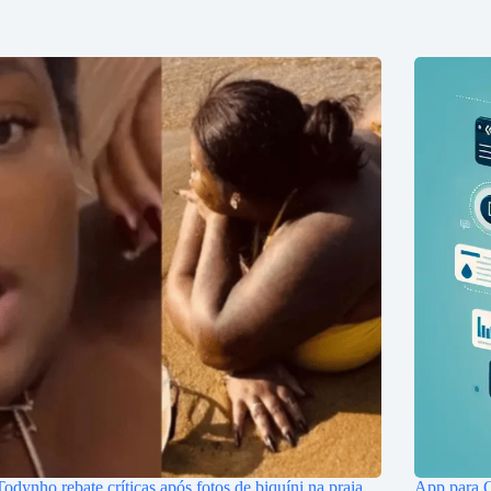
Todynho rebate críticas após fotos de biquíni na praia
App para G