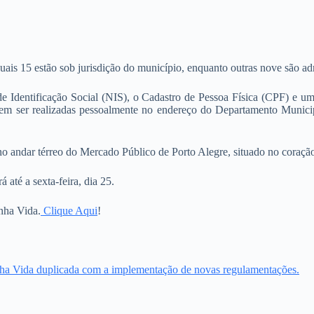
ais 15 estão sob jurisdição do município, enquanto outras nove são adm
e Identificação Social (NIS), o Cadastro de Pessoa Física (CPF) e um 
 podem ser realizadas pessoalmente no endereço do Departamento Muni
o no andar térreo do Mercado Público de Porto Alegre, situado no coraçã
 até a sexta-feira, dia 25.
nha Vida.
Clique Aqui
!
ha Vida duplicada com a implementação de novas regulamentações.