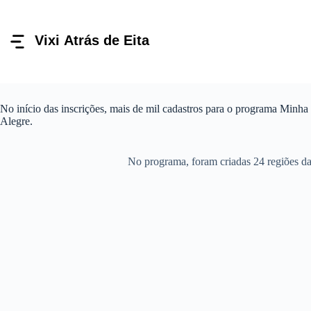
Pular
para
o
conteúdo
No início das inscrições, mais de mil cadastros para o programa Minh
Alegre.
No programa, foram criadas 24 regiões da