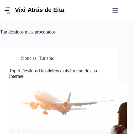
Pular
para
o
conteúdo
Tag
destinos mais procurados
Noticias
,
Turismo
Top 5 Destinos Brasileiros mais Procurados na
Internet