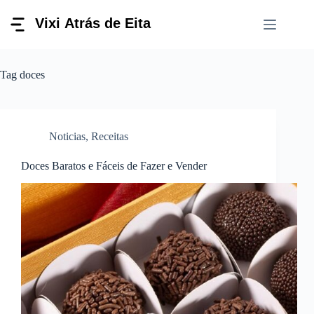
Pular
para
o
conteúdo
Tag
doces
Noticias
,
Receitas
Doces Baratos e Fáceis de Fazer e Vender