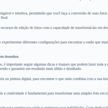
igável e intuitiva, permitindo que você faça a conversão de suas foto
final.
cursos de edição de fotos com a capacidade de transformá-las em dese
 e experimentar diferentes configurações para encontrar o estilo que mai
s em desenhos
s, é importante seguir algumas dicas e truques que podem fazer toda a 
ersão e garantirá um resultado mais nítido e detalhado.
la ou pintura digital, para encontrar o que mais combina com a sua image
s a criatividade é fundamental para transformar uma simples foto em u
arte para ampliar sua visão e aprimorar suas habilidades. Com dedicação