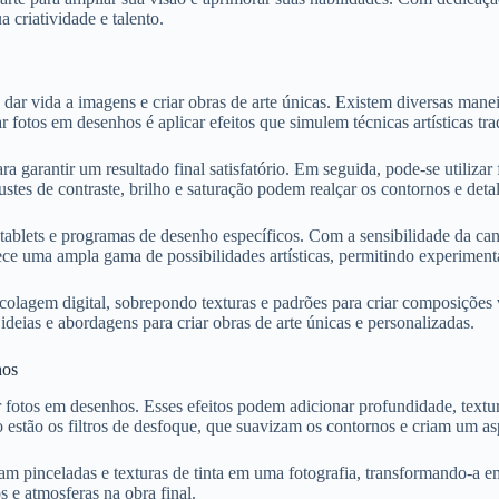
criatividade e talento.
r vida a imagens e criar obras de arte únicas. Existem diversas maneira
fotos em desenhos é aplicar efeitos que simulem técnicas artísticas trad
ara garantir um resultado final satisfatório. Em seguida, pode-se utili
ustes de contraste, brilho e saturação podem realçar os contornos e deta
 tablets e programas de desenho específicos. Com a sensibilidade da cane
e uma ampla gama de possibilidades artísticas, permitindo experimentar 
gem digital, sobrepondo texturas e padrões para criar composições visu
ideias e abordagens para criar obras de arte únicas e personalizadas.
hos
 fotos em desenhos. Esses efeitos podem adicionar profundidade, textura 
 estão os filtros de desfoque, que suavizam os contornos e criam um asp
mulam pinceladas e texturas de tinta em uma fotografia, transformando-a
os e atmosferas na obra final.