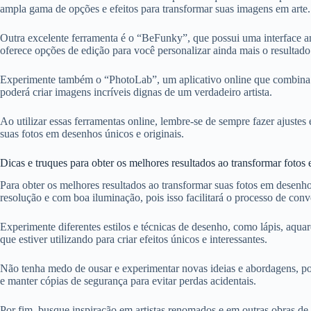
ampla gama de opções e efeitos para transformar suas imagens em arte.
Outra excelente ferramenta é o “BeFunky”, que possui uma interface am
oferece opções de edição para você personalizar ainda mais o resultado 
Experimente também o “PhotoLab”, um aplicativo online que combina re
poderá criar imagens incríveis dignas de um verdadeiro artista.
Ao utilizar essas ferramentas online, lembre-se de sempre fazer ajustes
suas fotos em desenhos únicos e originais.
Dicas e truques para obter os melhores resultados ao transformar foto
Para obter os melhores resultados ao transformar suas fotos em desenho
resolução e com boa iluminação, pois isso facilitará o processo de conv
Experimente diferentes estilos e técnicas de desenho, como lápis, aquare
que estiver utilizando para criar efeitos únicos e interessantes.
Não tenha medo de ousar e experimentar novas ideias e abordagens, poi
e manter cópias de segurança para evitar perdas acidentais.
Por fim, busque inspiração em artistas renomados e em outras obras de 