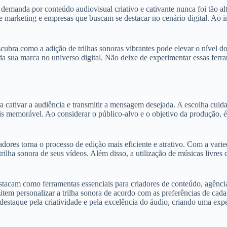
demanda por conteúdo audiovisual criativo e cativante nunca foi tão alta
e marketing e empresas que buscam se destacar no cenário digital. Ao i
scubra como a adição de trilhas sonoras vibrantes pode elevar o nível 
a sua marca no universo digital. Não deixe de experimentar essas ferra
ara cativar a audiência e transmitir a mensagem desejada. A escolha cu
memorável. Ao considerar o público-alvo e o objetivo da produção, é p
adores torna o processo de edição mais eficiente e atrativo. Com a vari
trilha sonora de seus vídeos. Além disso, a utilização de músicas livres 
destacam como ferramentas essenciais para criadores de conteúdo, agênci
tem personalizar a trilha sonora de acordo com as preferências de cada
destaque pela criatividade e pela excelência do áudio, criando uma exp