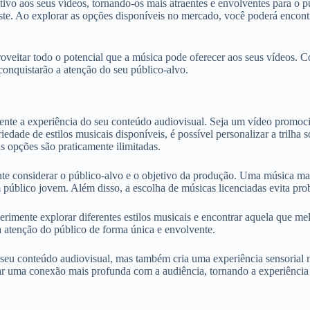
ativo aos seus vídeos, tornando-os mais atraentes e envolventes para o 
. Ao explorar as opções disponíveis no mercado, você poderá encontrar
proveitar todo o potencial que a música pode oferecer aos seus vídeos. 
 conquistarão a atenção do seu público-alvo.
ente a experiência do seu conteúdo audiovisual. Seja um vídeo promo
ariedade de estilos musicais disponíveis, é possível personalizar a tril
s opções são praticamente ilimitadas.
ante considerar o público-alvo e o objetivo da produção. Uma música m
 público jovem. Além disso, a escolha de músicas licenciadas evita prob
rimente explorar diferentes estilos musicais e encontrar aquela que me
 a atenção do público de forma única e envolvente.
 seu conteúdo audiovisual, mas também cria uma experiência sensorial
r uma conexão mais profunda com a audiência, tornando a experiência