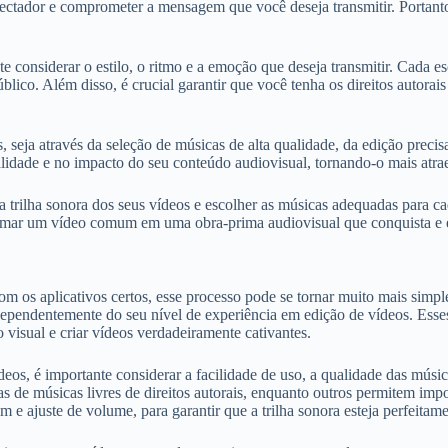
pectador e comprometer a mensagem que você deseja transmitir. Portanto
nte considerar o estilo, o ritmo e a emoção que deseja transmitir. Cad
blico. Além disso, é crucial garantir que você tenha os direitos autorai
, seja através da seleção de músicas de alta qualidade, da edição preci
ualidade e no impacto do seu conteúdo audiovisual, tornando-o mais atrae
 trilha sonora dos seus vídeos e escolher as músicas adequadas para c
ormar um vídeo comum em uma obra-prima audiovisual que conquista e 
m os aplicativos certos, esse processo pode se tornar muito mais simpl
 independentemente do seu nível de experiência em edição de vídeos. Ess
 visual e criar vídeos verdadeiramente cativantes.
deos, é importante considerar a facilidade de uso, a qualidade das músi
sas de músicas livres de direitos autorais, enquanto outros permitem im
 e ajuste de volume, para garantir que a trilha sonora esteja perfeitame