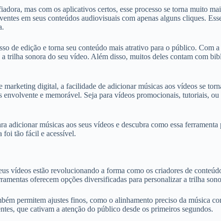
iadora, mas com os aplicativos certos, esse processo se torna muito mai
lventes em seus conteúdos audiovisuais com apenas alguns cliques. Ess
a.
esso de edição e torna seu conteúdo mais atrativo para o público. Com a 
e a trilha sonora do seu vídeo. Além disso, muitos deles contam com bibl
marketing digital, a facilidade de adicionar músicas aos vídeos se torn
envolvente e memorável. Seja para vídeos promocionais, tutoriais, ou v
para adicionar músicas aos seus vídeos e descubra como essa ferrament
foi tão fácil e acessível.
s seus vídeos estão revolucionando a forma como os criadores de conte
rramentas oferecem opções diversificadas para personalizar a trilha son
também permitem ajustes finos, como o alinhamento preciso da música c
entes, que cativam a atenção do público desde os primeiros segundos.