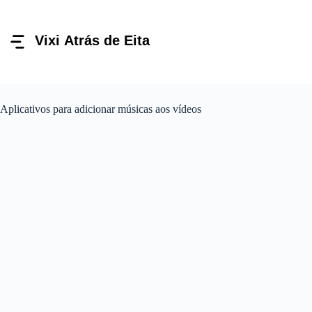
Pular
para
o
conteúdo
Aplicativos para adicionar músicas aos vídeos