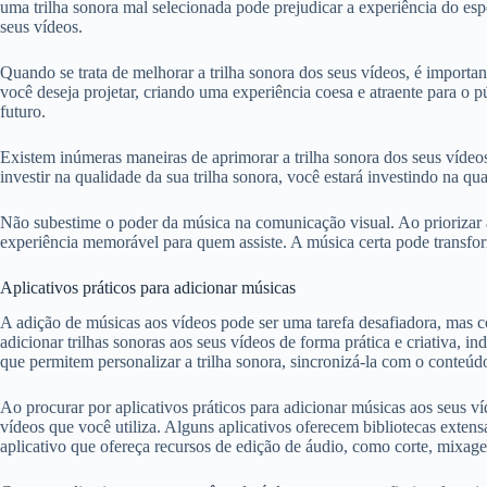
uma trilha sonora mal selecionada pode prejudicar a experiência do es
seus vídeos.
Quando se trata de melhorar a trilha sonora dos seus vídeos, é importa
você deseja projetar, criando uma experiência coesa e atraente para o pú
futuro.
Existem inúmeras maneiras de aprimorar a trilha sonora dos seus vídeos
investir na qualidade da sua trilha sonora, você estará investindo na q
Não subestime o poder da música na comunicação visual. Ao priorizar a
experiência memorável para quem assiste. A música certa pode transf
Aplicativos práticos para adicionar músicas
A adição de músicas aos vídeos pode ser uma tarefa desafiadora, mas co
adicionar trilhas sonoras aos seus vídeos de forma prática e criativa,
que permitem personalizar a trilha sonora, sincronizá-la com o conteúdo
Ao procurar por aplicativos práticos para adicionar músicas aos seus ví
vídeos que você utiliza. Alguns aplicativos oferecem bibliotecas exten
aplicativo que ofereça recursos de edição de áudio, como corte, mixagem