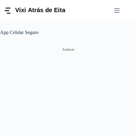
Pular
para
o
conteúdo
App Celular Seguro
Anúncio