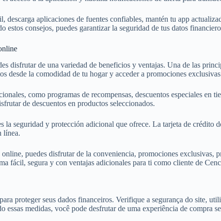
il, descarga aplicaciones de fuentes confiables, mantén tu app actualiza
 estos consejos, puedes garantizar la seguridad de tus datos financiero
online
des disfrutar de una variedad de beneficios y ventajas. Una de las princi
itos desde la comodidad de tu hogar y acceder a promociones exclusivas
cionales, como programas de recompensas, descuentos especiales en tien
isfrutar de descuentos en productos seleccionados.
e es la seguridad y protección adicional que ofrece. La tarjeta de créd
 línea.
as online, puedes disfrutar de la conveniencia, promociones exclusivas
rma fácil, segura y con ventajas adicionales para ti como cliente de Cen
ara proteger seus dados financeiros. Verifique a segurança do site, util
indo essas medidas, você pode desfrutar de uma experiência de compra se