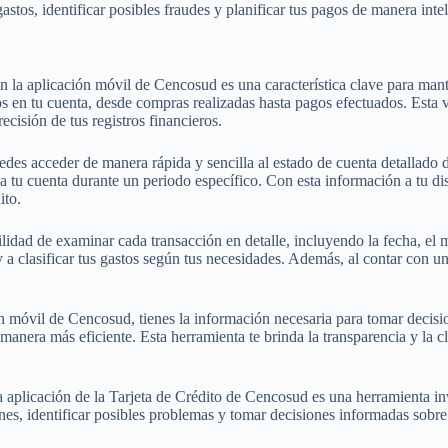
stos, identificar posibles fraudes y planificar tus pagos de manera int
 en la aplicación móvil de Cencosud es una característica clave para mant
 en tu cuenta, desde compras realizadas hasta pagos efectuados. Esta vi
recisión de tus registros financieros.
edes acceder de manera rápida y sencilla al estado de cuenta detallado de
 a tu cuenta durante un periodo específico. Con esta información a tu d
ito.
ilidad de examinar cada transacción en detalle, incluyendo la fecha, el 
 a clasificar tus gastos según tus necesidades. Además, al contar con un
ión móvil de Cencosud, tienes la información necesaria para tomar decis
manera más eficiente. Esta herramienta te brinda la transparencia y la c
 la aplicación de la Tarjeta de Crédito de Cencosud es una herramienta 
nes, identificar posibles problemas y tomar decisiones informadas sobre