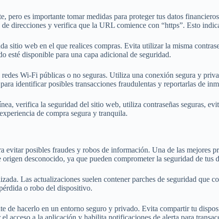
nte, pero es importante tomar medidas para proteger tus datos financier
a de direcciones y verifica que la URL comience con “https”. Esto indic
da sitio web en el que realices compras. Evita utilizar la misma contras
o esté disponible para una capa adicional de seguridad.
n redes Wi-Fi públicas o no seguras. Utiliza una conexión segura y priv
para identificar posibles transacciones fraudulentas y reportarlas de inm
nea, verifica la seguridad del sitio web, utiliza contraseñas seguras, ev
 experiencia de compra segura y tranquila.
ra evitar posibles fraudes y robos de información. Una de las mejores pr
 de origen desconocido, ya que pueden comprometer la seguridad de tus d
izada. Las actualizaciones suelen contener parches de seguridad que co
pérdida o robo del dispositivo.
te de hacerlo en un entorno seguro y privado. Evita compartir tu dispo
el acceso a la aplicación y habilita notificaciones de alerta para transa