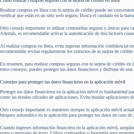
Cómo realizar compras seguras con la tarjeta de crédito en línea
Realizar compras en línea con tu tarjeta de crédito puede ser convenie
verificar que estás en un sitio web seguro. Busca el candado en la barr
Otro consejo importante es utilizar contraseñas seguras y únicas para ca
Además, es recomendable activar la autenticación de dos factores cuand
Al realizar compras en línea, evita ingresar información confidencial e
recomendable revisar regularmente los extractos de tu tarjeta de crédito 
En resumen, para realizar compras seguras con tu tarjeta de crédito en lí
estos consejos, puedes proteger tus datos financieros y disfrutar de una
Consejos para proteger tus datos financieros en la aplicación móvil
Proteger tus datos financieros en la aplicación móvil es fundamental pa
como las tiendas oficiales de aplicaciones. Evita instalar aplicaciones
Otro consejo importante es mantener siempre tu aplicación móvil actual
bloqueo automático en la aplicación para proteger tus datos en caso de 
Cuando ingreses información financiera en la aplicación móvil, asegúra
notas o mensajes de texto. Utiliza contraseñas o biometría para proteger 