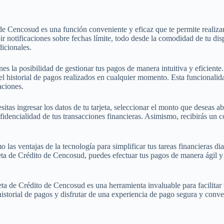
 de Cencosud es una función conveniente y eficaz que te permite realiza
bir notificaciones sobre fechas límite, todo desde la comodidad de tu di
dicionales.
enes la posibilidad de gestionar tus pagos de manera intuitiva y eficient
l historial de pagos realizados en cualquier momento. Esta funcionalidad 
aciones.
sitas ingresar los datos de tu tarjeta, seleccionar el monto que deseas 
onfidencialidad de tus transacciones financieras. Asimismo, recibirás u
las ventajas de la tecnología para simplificar tus tareas financieras dia
rjeta de Crédito de Cencosud, puedes efectuar tus pagos de manera ágil 
ta de Crédito de Cencosud es una herramienta invaluable para facilitar t
storial de pagos y disfrutar de una experiencia de pago segura y conven