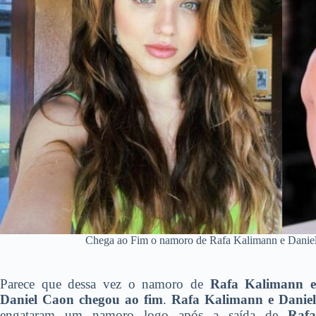
Chega ao Fim o namoro de Rafa Kalimann e Daniel 
Parece que dessa vez o namoro de
Rafa Kalimann e
Daniel Caon chegou ao fim
.
Rafa Kalimann e Daniel
engataram um namoro logo após a saída de
Rafa