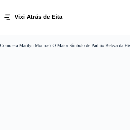
Pular
para
o
conteúdo
Como era Marilyn Monroe? O Maior Símbolo de Padrão Beleza da His