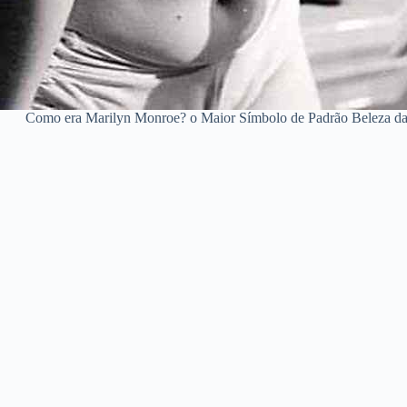
Como era Marilyn Monroe? o Maior Símbolo de Padrão Beleza da Hi