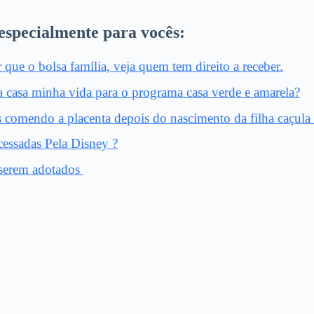
especialmente para vocês:
ue o bolsa família, veja quem tem direito a receber.
a casa minha vida para o programa casa verde e amarela?
comendo a placenta depois do nascimento da filha caçula 
essadas Pela Disney ?
a serem adotados