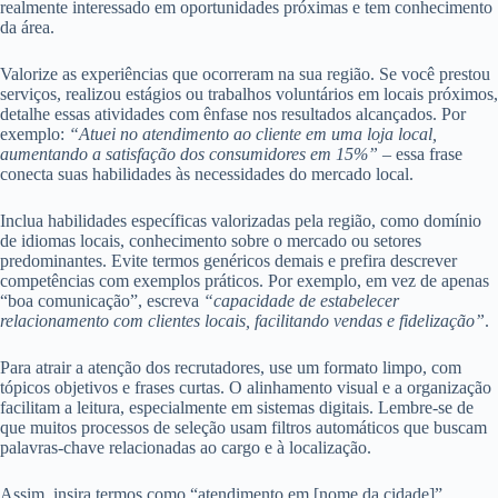
realmente interessado em oportunidades próximas e tem conhecimento
da área.
Valorize as experiências que ocorreram na sua região. Se você prestou
serviços, realizou estágios ou trabalhos voluntários em locais próximos,
detalhe essas atividades com ênfase nos resultados alcançados. Por
exemplo:
“Atuei no atendimento ao cliente em uma loja local,
aumentando a satisfação dos consumidores em 15%”
– essa frase
conecta suas habilidades às necessidades do mercado local.
Inclua habilidades específicas valorizadas pela região, como domínio
de idiomas locais, conhecimento sobre o mercado ou setores
predominantes. Evite termos genéricos demais e prefira descrever
competências com exemplos práticos. Por exemplo, em vez de apenas
“boa comunicação”, escreva
“capacidade de estabelecer
relacionamento com clientes locais, facilitando vendas e fidelização”
.
Para atrair a atenção dos recrutadores, use um formato limpo, com
tópicos objetivos e frases curtas. O alinhamento visual e a organização
facilitam a leitura, especialmente em sistemas digitais. Lembre-se de
que muitos processos de seleção usam filtros automáticos que buscam
palavras-chave relacionadas ao cargo e à localização.
Assim, insira termos como “atendimento em [nome da cidade]”,