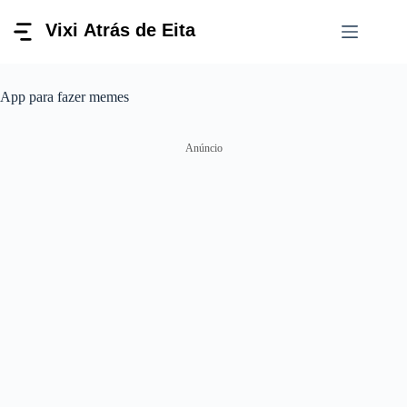
Pular
para
o
conteúdo
App para fazer memes
Anúncio