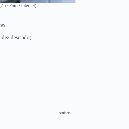
o : Foto / Internet)
ras
cidez desejado)
Anúncio