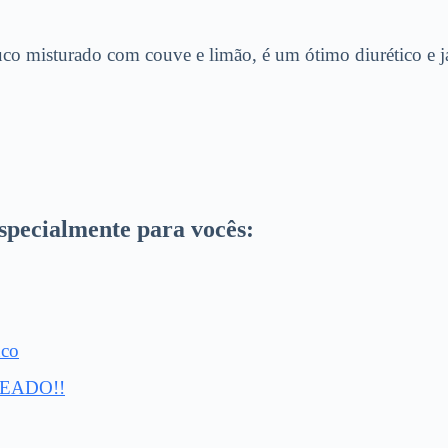
uco misturado com couve e limão, é um ótimo diurético e já
specialmente para vocês:
nco
HEADO!!